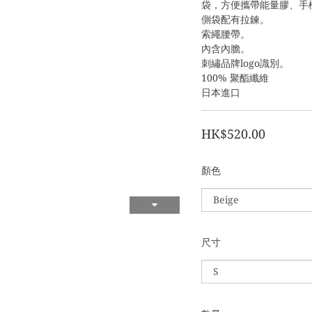
袋，方便攜帶能量膠、手
側袋配有拉鍊。
索繩腰帶。
內含內膽。
刺繡品牌logo識別。
100% 聚酯纖維
日本進口
HK$520.00
顏色
尺寸