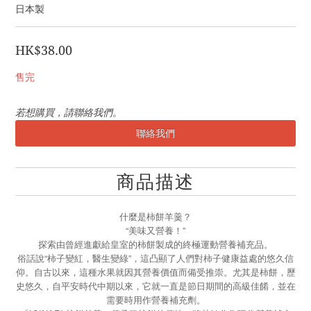
日本製
HK$38.00
售完
若想購買，請聯絡我們。
聯絡我們
商品描述
什麼是柿餅羊羹？
“美味又營養！”
探索由曾經進獻給皇室的柿餅製成的終極運動營養補充品。
俗話說“柿子變紅，醫生變綠”，這凸顯了人們對柿子健康益處的悠久信
仰。自古以來，這種水果就因其營養價值而備受推崇。尤其是柿餅，歷
史悠久，自平安時代中期以來，它就一直是節日期間的高級佳餚，並在
需要時用作營養補充劑。