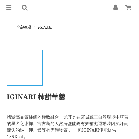
全部商品
IGINARI
IGINARI 柿餅羊羹
體驗高品質柿餅的極致融合，尤其是在宮城藏王自然環境中培育
的星名之甜柿。宮古島的天然海鹽能夠有效補充運動時因流汗而
流失的鈉、鉀、鎂等必需礦物質， 一包IGINARI便能提供
185Kcal。