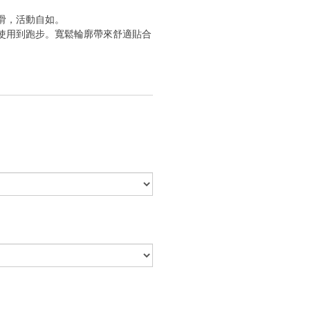
滑，活動自如。
使用到跑步。寬鬆輪廓帶來舒適貼合